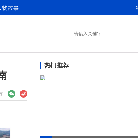
人物故事
热门推荐
南
享