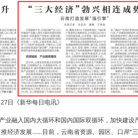
博来
月27日《新华每日电讯》
业融入国内大循环和国内国际双循环，加快建设
推经济发展……目前，云南省资源、园区、口岸“三