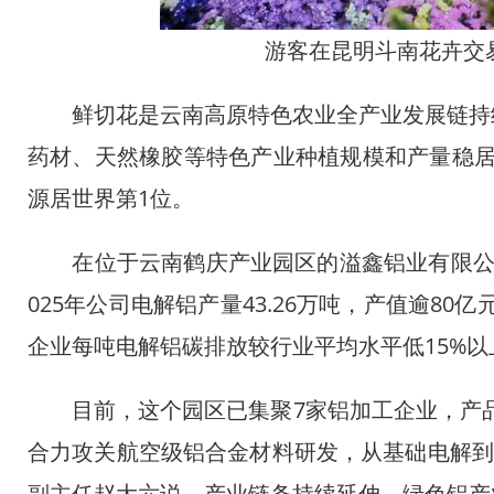
游客在昆明斗南花卉交
鲜切花是云南高原特色农业全产业发展链持续
药材、天然橡胶等特色产业种植规模和产量稳居
源居世界第1位。
在位于云南鹤庆产业园区的溢鑫铝业有限公司
025年公司电解铝产量43.26万吨，产值逾8
企业每吨电解铝碳排放较行业平均水平低15%以
目前，这个园区已集聚7家铝加工企业，产品
合力攻关航空级铝合金材料研发，从基础电解到精
副主任赵大六说，产业链条持续延伸，绿色铝产