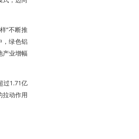
样”不断推
中，绿色铝
电池产业增幅
1.71亿
的拉动作用