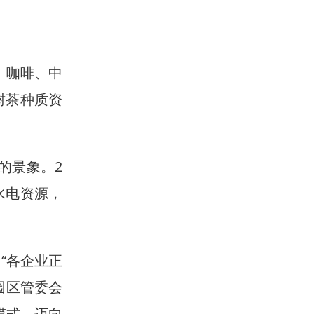
、咖啡、中
树茶种质资
的景象。2
水电资源，
“各企业正
园区管委会
模式，迈向