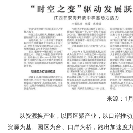
风从南
来源：1
以资源换产业，以园区聚产业，以口岸推动产
资源为基、园区为台、口岸为桥，跑出加速度力