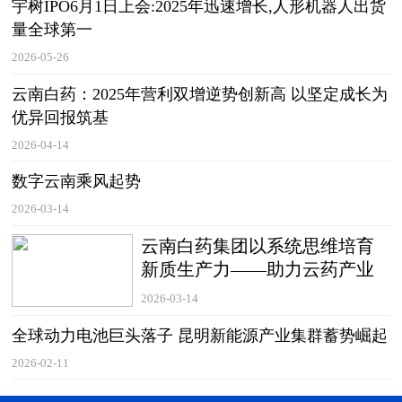
宇树IPO6月1日上会:2025年迅速增长,人形机器人出货
量全球第一
2026-05-26
云南白药：2025年营利双增逆势创新高 以坚定成长为
优异回报筑基
2026-04-14
数字云南乘风起势
2026-03-14
云南白药集团以系统思维培育
新质生产力——助力云药产业
高质量发展服务人民美好生活
2026-03-14
全球动力电池巨头落子 昆明新能源产业集群蓄势崛起
2026-02-11