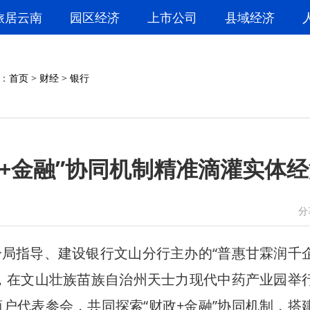
旅居云南
园区经济
上市公司
县域经济
：
首页
>
财经
>
银行
政+金融”协同机制精准滴灌实体
微信
微博
分
指导、建设银行文山分行主办的“普惠甘霖润千
，在文山壮族苗族自治州天士力现代中药产业园举
户代表参会，共同探索“财政+金融”协同机制，搭