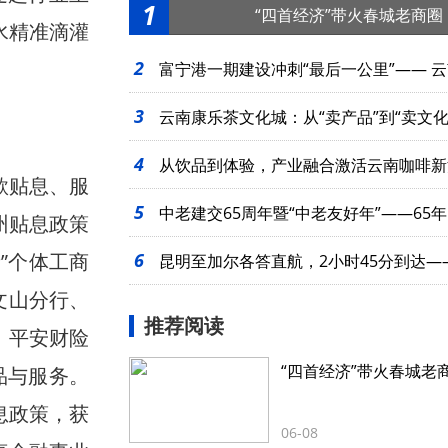
1
“四首经济”带火春城老商圈
水精准滴灌
2
富宁港一期建设冲刺“最后一公里”—— 
3
走向大海
云南康乐茶文化城：从“卖产品”到“卖文化
4
从饮品到体验，产业融合激活云南咖啡新
款贴息、服
5
中老建交65周年暨“中老友好年”——65年
州贴息政策
”个体工商
6
起
昆明至加尔各答直航，2小时45分到达—
文山分行、
么近
推荐阅读
、平安财险
“四首经济”带火春城老
品与服务。
息政策，获
06-08