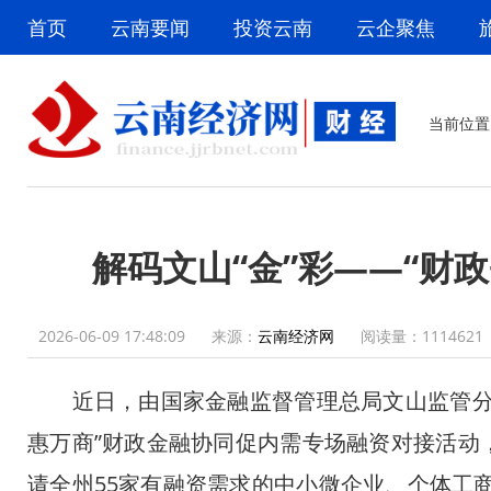
首页
云南要闻
投资云南
云企聚焦
当前位置
解码文山“金”彩——“财
2026-06-09 17:48:09
来源：
云南经济网
阅读量：
1114621
近日，由国家金融监督管理总局文山监管分局
惠万商”财政金融协同促内需专场融资对接活动
请全州55家有融资需求的中小微企业、个体工商