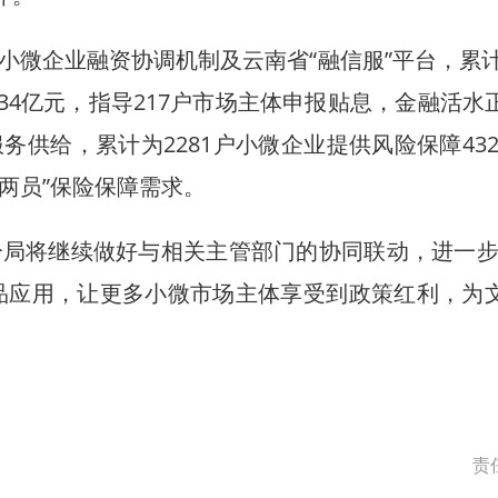
企业融资协调机制及云南省“融信服”平台，累计向
8.34亿元，指导217户市场主体申报贴息，金融活
务供给，累计为2281户小微企业提供风险保障432
司两员”保险保障需求。
将继续做好与相关主管部门的协同联动，进一步
产品应用，让更多小微市场主体享受到政策红利，为
贵段建设提速
永昌高速公路（昌宁段）项
责