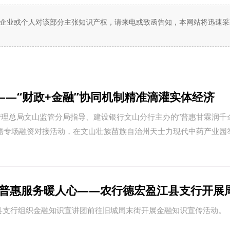
企业或个人对该部分主张知识产权，请来电或致函告知，本网站将迅速采
——“财政+金融”协同机制精准滴灌实体经济
理总局文山监管分局指导、建设银行文山分行主办的“普惠甘霖润千
需专场融资对接活动，在文山壮族苗族自治州天士力现代中药产业园
 普惠服务暖人心——农行德宏盈江县支行开展
县支行组织金融知识宣讲团前往旧城周末街开展金融知识宣传活动。