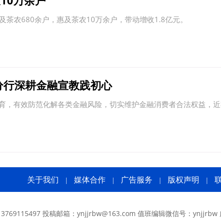
10万余户
茶农680余户，惠及茶农10万余户，带动增收1.8亿元。
分行深耕金融宣教践初心
，有效防范化解各类金融风险，切实维护金融消费者合法权益，近
关于我们
媒体合作
广告服务
版权声明
|
|
|
|
769115497 投稿邮箱：ynjjrbw@163.com 值班编辑微信号：ynjjrbw