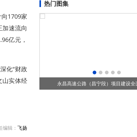
热门图集
1709家
水正加速流向
.96亿元，
深化“财政
文山实体经
目建设全面提速
抢抓农时植新苗
任编辑：
飞扬