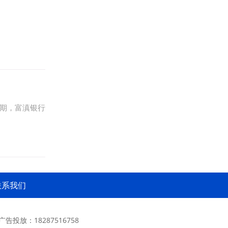
期，富滇银行
联系我们
 广告投放：18287516758