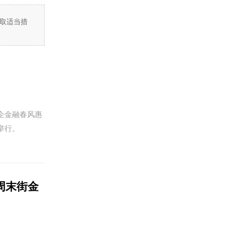
取适当措
企金融春风惠
举行。
周末街金