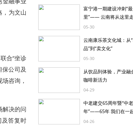
惠金融事业
富宁港一期建设冲刺“
略，为文山
里”—— 云南将从这里
05-30
云南康乐茶文化城：从
品”到“卖文化”
联合“坐诊
05-30
担保公司及
从饮品到体验，产业融
现场咨询，
咖啡新活力
04-29
中老建交65周年暨“中
场解决的问
年”——65年 我们在一
门及答复时
04-26